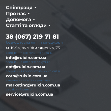
Співпраця
Про нас
Допомога
Статті та огляди
38 (067) 219 71 81
безкоштовна лінія, менеджери
м. Київ, вул. Жилянська, 75
звернення з загальних питань
info@ruixin.com.ua
звернення оптових покупців
opt@ruixin.com.ua
звернення корпоративних клієнтів
corp@ruixin.com.ua
звернення з питань реклами
marketing@ruixin.com.ua
сервісний центр
service@ruixin.com.ua