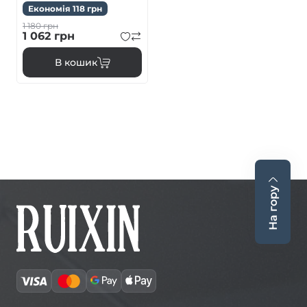
Економія
118
грн
1 180
грн
1 062
грн
В кошик
На гору