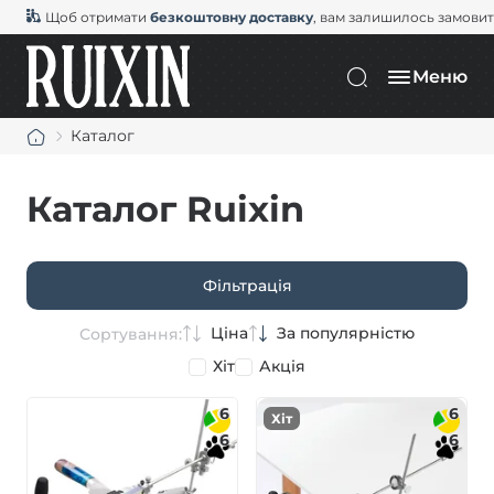
Щоб отримати
безкоштовну доставку
, вам залишилось замови
Меню
Каталог
Каталог Ruixin
Фільтрація
Ціна
За популярністю
Сортування:
Хіт
Акція
6
6
Хіт
6
6