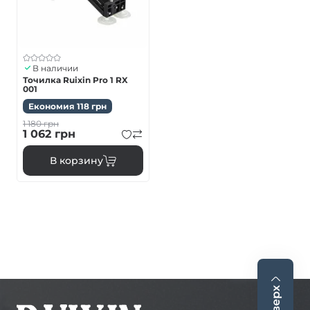
В наличии
Точилка Ruixin Pro 1 RX
001
Економия
118
грн
1 180
грн
1 062
грн
В корзину
Вверх