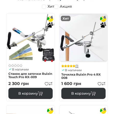
Хит
Акция
6
6
Хит
6
6
(1)
В наличии
В наличии
Станок для заточки Ruixin
Точилка Ruixin Pro 4 RX
Touch Pro RX-009
008
2 300
грн
1 600
грн
В корзину
В корзину
6
6